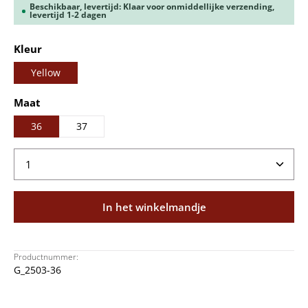
Beschikbaar, levertijd: Klaar voor onmiddellijke verzending,
levertijd 1-2 dagen
Selecteer
Kleur
Yellow
Selecteer
Maat
36
37
Producthoeveelheid: Voer de gewenste hoeveelheid
In het winkelmandje
Productnummer:
G_2503-36