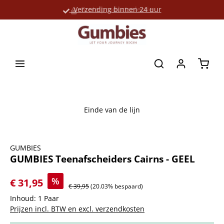
Verzending binnen 24 uur
Grote productselectie
hoofdinhoud
Winke
Einde van de lijn
Afbeeldingengalerij overslaan
GUMBIES
GUMBIES Teenafscheiders Cairns - GEEL
%
€ 31,95
€ 39,95
(20.03% bespaard)
Inhoud:
1 Paar
Prijzen incl. BTW en excl. verzendkosten