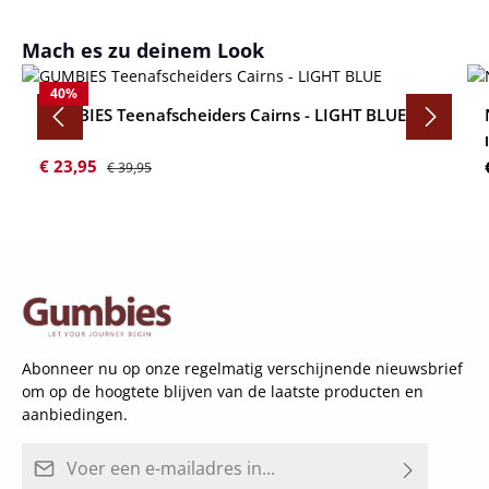
Productgalerij overslaan
Mach es zu deinem Look
40
%
GUMBIES Teenafscheiders Cairns - LIGHT BLUE
Verkoopprijs:
Normale prijs:
€ 23,95
€ 39,95
Abonneer nu op onze regelmatig verschijnende nieuwsbrief
om op de hoogtete blijven van de laatste producten en
aanbiedingen.
E-mailadres*