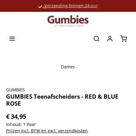
Verzending binnen 24 uur
Grote productselectie
hoofdinhoud
Winke
Dames
Afbeeldingengalerij overslaan
GUMBIES
GUMBIES Teenafscheiders - RED & BLUE
ROSE
€ 34,95
Inhoud:
1 Paar
Prijzen incl. BTW en excl. verzendkosten