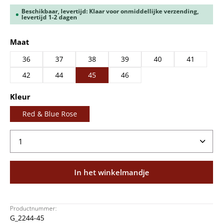
Beschikbaar, levertijd: Klaar voor onmiddellijke verzending,
levertijd 1-2 dagen
Selecteer
Maat
36
37
38
39
40
41
42
44
45
46
Selecteer
Kleur
Red & Blue Rose
Producthoeveelheid: Voer de gewenste hoeveelheid
In het winkelmandje
Productnummer:
G_2244-45