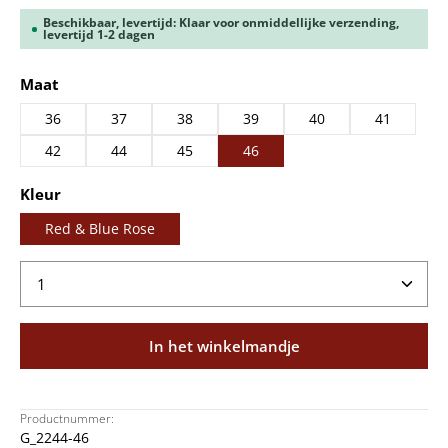
Beschikbaar, levertijd: Klaar voor onmiddellijke verzending,
levertijd 1-2 dagen
Selecteer
Maat
36
37
38
39
40
41
42
44
45
46
Selecteer
Kleur
Red & Blue Rose
Producthoeveelheid: Voer de gewenste hoeveelheid
In het winkelmandje
Productnummer:
G_2244-46