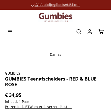
Verzending binnen 24 uur
Grote productselectie
hoofdinhoud
Winke
Dames
Afbeeldingengalerij overslaan
GUMBIES
GUMBIES Teenafscheiders - RED & BLUE
ROSE
€ 34,95
Inhoud:
1 Paar
Prijzen incl. BTW en excl. verzendkosten