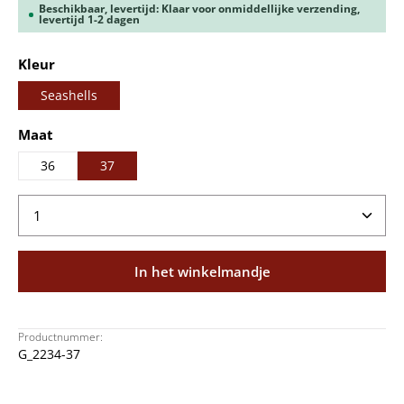
Beschikbaar, levertijd: Klaar voor onmiddellijke verzending,
levertijd 1-2 dagen
Selecteer
Kleur
Seashells
Selecteer
Maat
36
37
Producthoeveelheid: Voer de gewenste hoeveelheid
In het winkelmandje
Productnummer:
G_2234-37