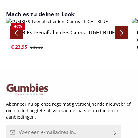
Productgalerij overslaan
Mach es zu deinem Look
40
%
GUMBIES Teenafscheiders Cairns - LIGHT BLUE
Verkoopprijs:
Normale prijs:
€ 23,95
€ 39,95
Abonneer nu op onze regelmatig verschijnende nieuwsbrief
om op de hoogtete blijven van de laatste producten en
aanbiedingen.
E-mailadres*