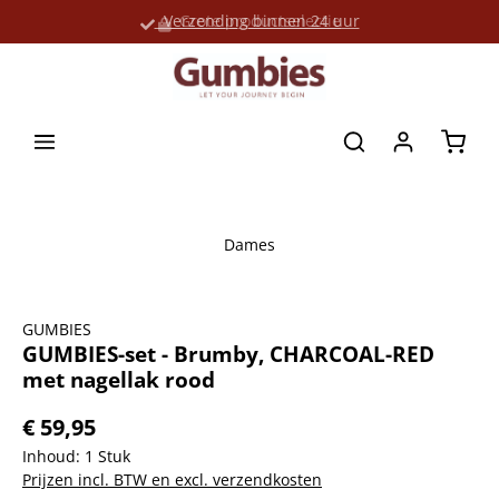
Verzending binnen 24 uur
Grote productselectie
hoofdinhoud
Winke
Dames
Afbeeldingengalerij overslaan
GUMBIES
GUMBIES-set - Brumby, CHARCOAL-RED
met nagellak rood
€ 59,95
Inhoud:
1 Stuk
Prijzen incl. BTW en excl. verzendkosten