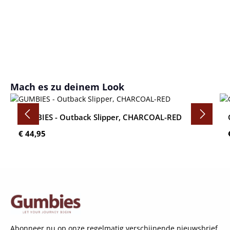
Productgalerij overslaan
Mach es zu deinem Look
GUMBIES - Outback Slipper, CHARCOAL-RED
Normale prijs:
€ 44,95
Abonneer nu op onze regelmatig verschijnende nieuwsbrief