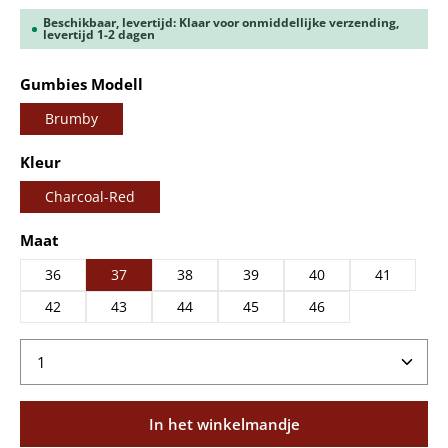
Beschikbaar, levertijd: Klaar voor onmiddellijke verzending,
levertijd 1-2 dagen
Selecteer
Gumbies Modell
Brumby
Selecteer
Kleur
Charcoal-Red
Selecteer
Maat
36
37
38
39
40
41
42
43
44
45
46
Producthoeveelheid: Voer de gewenste hoeveelheid
In het winkelmandje