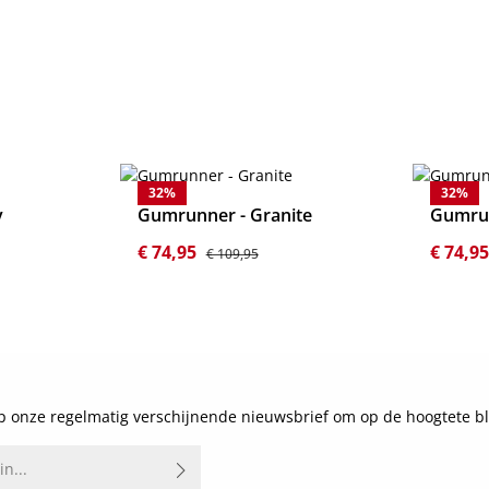
32
%
32
%
y
Gumrunner - Granite
Gumru
Verkoopprijs:
Normale prijs:
Verkoop
€ 74,95
€ 74,9
€ 109,95
Details
 onze regelmatig verschijnende nieuwsbrief om op de hoogtete bl