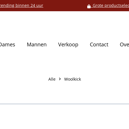
ending binnen 24 uur
Grote productselec
Dames
Mannen
Verkoop
Contact
Ove
Alle
Woolkick