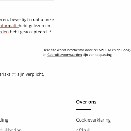
ren, bevestigt u dat u onze
nformatie
hebt gelezen en
rden
hebt geaccepteerd.
*
Deze site wordt beschermd door reCAPTCHA en de Goog
en
Gebruiksvoorwaarden
zijn van toepassing.
sks (*) zijn verplicht.
Over ons
ding
Cookieverklaring
elijkheden
Afdruk