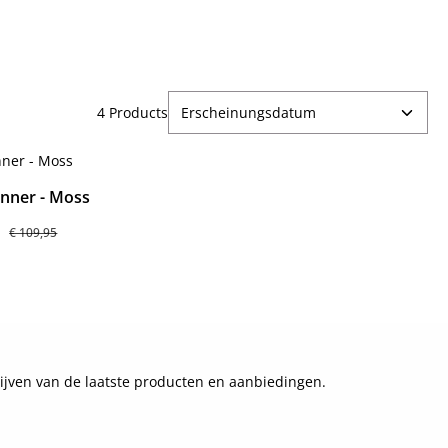
4 Products
nner - Moss
prijs:
Normale prijs:
5
€ 109,95
Details
ijven van de laatste producten en aanbiedingen.