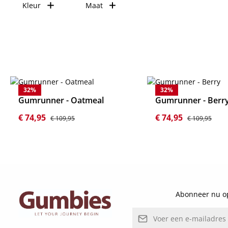
Kleur
Maat
32
%
32
%
Gumrunner - Oatmeal
Gumrunner - Berr
Verkoopprijs:
Normale prijs:
Verkoopprijs:
Normale prijs:
€ 74,95
€ 74,95
€ 109,95
€ 109,95
Details
Details
Abonneer nu op
E-mailadres*